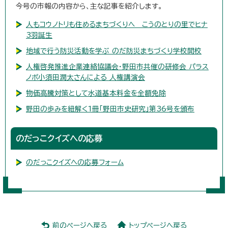
今号の市報の内容から、主な記事を紹介します。
人もコウノトリも住めるまちづくりへ こうのとりの里でヒナ
3羽誕生
地域で行う防災活動を学ぶ のだ防災まちづくり学校開校
人権啓発推進企業連絡協議会・野田市共催の研修会 パラス
ノボ小須田潤太さんによる 人権講演会
物価高騰対策として水道基本料金を全額免除
野田の歩みを紐解く1冊「野田市史研究」第36号を頒布
のだっこクイズへの応募
のだっこクイズへの応募フォーム
前のページへ戻る
トップページへ戻る