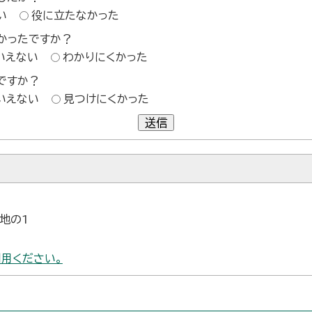
い
役に立たなかった
かったですか？
いえない
わかりにくかった
ですか？
いえない
見つけにくかった
送信
番地の1
用ください。