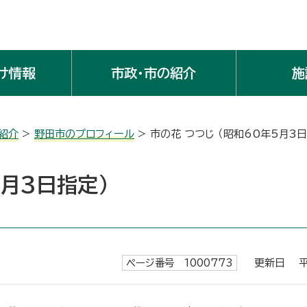
け情報
市政・市の紹介
施
紹介
>
野田市のプロフィール
> 市の花 つつじ （昭和60年5月3
5月3日指定）
ページ番号 1000773
更新日 平成