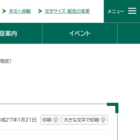
本文へ移動
文字サイズ・配色の変更
メニュー
設案内
イベント
日指定）
27年1月21日
印刷
大きな文字で印刷