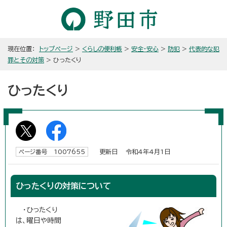
現在位置：
トップページ
>
くらしの便利帳
>
安全・安心
>
防犯
>
代表的な犯
罪とその対策
> ひったくり
ひったくり
更新日 令和4年4月1日
ページ番号 1007655
ひったくりの対策について
・ひったくり
は、曜日や時間