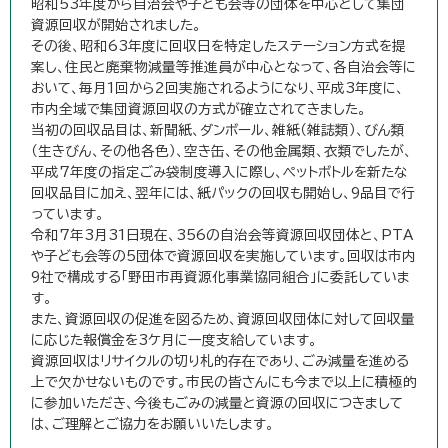
昭和53年度から自治会や子ども会等の団体を中心として集団
資源回収が開始されました。
その後、昭和63年度に回収日を特定したステーション方式を提
案し、住民と廃棄物減量等推進員が中心となって、各自治会等に
おいて、毎月1回から2回実施されるようになり、平成3年度に、
市内全域で集団資源回収の方式が確立されてきました。
当初の回収品目は、新聞紙、ダンボール、雑紙（雑誌類）、びん類
（生きびん、その他各色）、空き缶、その他金属類、衣類でしたが、
平成7年度の指定ごみ袋制度導入に際し、ペットボトルを新たな
回収品目に加え、翌年には、紙パックの回収も開始し、9品目で行
っています。
令和7年3月31日現在、356の自治会等資源回収団体と、PTA
や子ども会等の5団体で資源回収を実施しています。回収は市内
9社で構成する「野田市再資源化事業協同組合」に委託していま
す。
また、資源回収の促進を図るため、資源回収団体に対して回収量
に応じた報償金を3ケ月に一度支給しています。
資源回収はリサイクルの切り札的存在であり、ごみ減量を進める
上で欠かせないものです。市民の皆さんにも今まで以上に積極的
に参加いただき、今後もごみの減量と資源の回収につきまして
は、ご理解とご協力をお願いいたします。