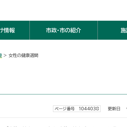
け情報
市政・市の紹介
施
療
> 女性の健康週間
ページ番号 1044038
更新日 令