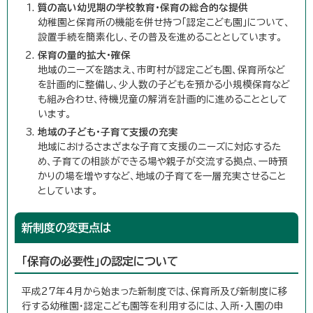
質の高い幼児期の学校教育・保育の総合的な提供
幼稚園と保育所の機能を併せ持つ「認定こども園」について、
設置手続を簡素化し、その普及を進めることとしています。
保育の量的拡大・確保
地域のニーズを踏まえ、市町村が認定こども園、保育所など
を計画的に整備し、少人数の子どもを預かる小規模保育など
も組み合わせ、待機児童の解消を計画的に進めることとして
います。
地域の子ども・子育て支援の充実
地域におけるさまざまな子育て支援のニーズに対応するた
め、子育ての相談ができる場や親子が交流する拠点、一時預
かりの場を増やすなど、地域の子育てを一層充実させること
としています。
新制度の変更点は
「保育の必要性」の認定について
平成27年4月から始まった新制度では、保育所及び新制度に移
行する幼稚園・認定こども園等を利用するには、入所・入園の申