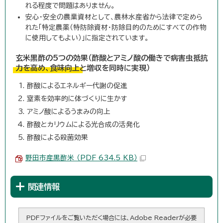
れる程度で問題はありません。
安心・安全の農業資材として、農林水産省から法律で定めら
れた「特定農薬（特防除資材・防除目的のためにすべての作物
に使用してもよい）」に指定されています。
玄米黒酢の5つの効果（酢酸とアミノ酸の働きで病害虫抵抗
力を高め、食味向上と増収を同時に実現）
酢酸によるエネルギー代謝の促進
窒素を効率的に体づくりに生かす
アミノ酸によるうまみの向上
酢酸とカリウムによる光合成の活発化
酢酸による殺菌効果
野田市産黒酢米 （PDF 634.5 KB）
関連情報
PDFファイルをご覧いただく場合には、Adobe Readerが必要