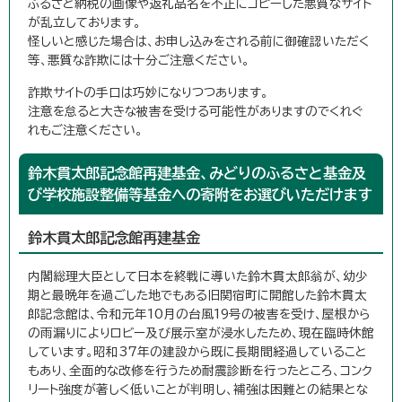
ふるさと納税の画像や返礼品名を不正にコピーした悪質なサイト
が乱立しております。
怪しいと感じた場合は、お申し込みをされる前に御確認いただく
等、悪質な詐欺には十分ご注意ください。
詐欺サイトの手口は巧妙になりつつあります。
注意を怠ると大きな被害を受ける可能性がありますのでくれぐ
れもご注意ください。
鈴木貫太郎記念館再建基金、みどりのふるさと基金及
び学校施設整備等基金への寄附をお選びいただけます
鈴木貫太郎記念館再建基金
内閣総理大臣として日本を終戦に導いた鈴木貫太郎翁が、幼少
期と最晩年を過ごした地でもある旧関宿町に開館した鈴木貫太
郎記念館は、令和元年10月の台風19号の被害を受け、屋根から
の雨漏りによりロビー及び展示室が浸水したため、現在臨時休館
しています。昭和37年の建設から既に長期間経過していること
もあり、全面的な改修を行うため耐震診断を行ったところ、コンク
リート強度が著しく低いことが判明し、補強は困難との結果とな