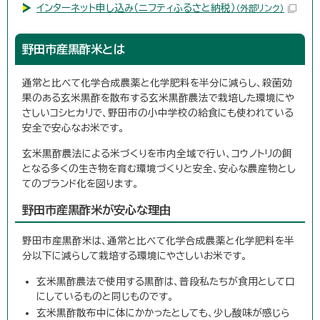
インターネット申し込み（ニフティふるさと納税）
（外部リンク）
野田市産黒酢米とは
通常と比べて化学合成農薬と化学肥料を半分に減らし、殺菌効
果のある玄米黒酢を散布する玄米黒酢農法で栽培した環境にや
さしいコシヒカリで、野田市の小中学校の給食にも使われている
安全で安心なお米です。
玄米黒酢農法による米づくりを市内全域で行い、コウノトリの餌
となる多くの生き物を育む環境づくりと安全、安心な農産物とし
てのブランド化を図ります。
野田市産黒酢米が安心な理由
野田市産黒酢米は、通常と比べて化学合成農薬と化学肥料を半
分以下に減らして栽培する環境にやさしいお米です。
玄米黒酢農法で使用する黒酢は、普段私たちが食用として口
にしているものと同じものです。
玄米黒酢散布中に体にかかったとしても、少し酸味が感じら