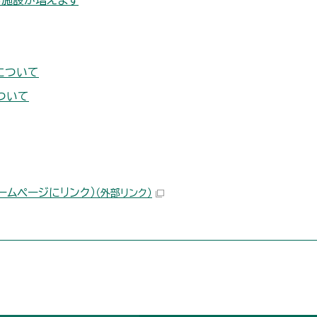
る施設が増えます
について
ついて
ームページにリンク）
（外部リンク）