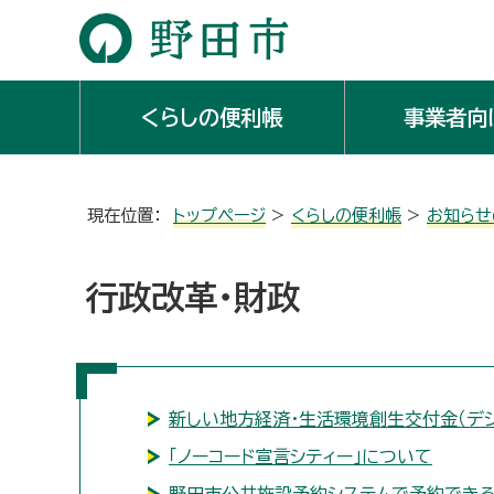
くらしの便利帳
事業者向
現在位置：
トップページ
>
くらしの便利帳
>
お知らせ
行政改革・財政
新しい地方経済・生活環境創生交付金（デ
「ノーコード宣言シティー」について