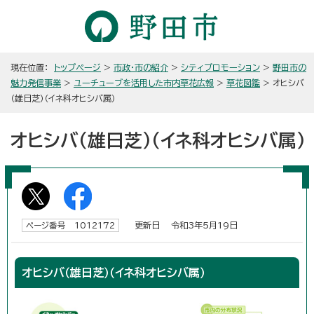
現在位置：
トップページ
>
市政・市の紹介
>
シティプロモーション
>
野田市の
魅力発信事業
>
ユーチューブを活用した市内草花広報
>
草花図鑑
> オヒシバ
（雄日芝）（イネ科オヒシバ属）
オヒシバ（雄日芝）（イネ科オヒシバ属）
更新日 令和3年5月19日
ページ番号 1012172
オヒシバ（雄日芝）（イネ科オヒシバ属）