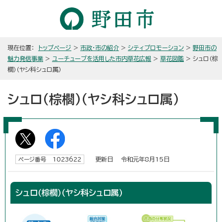
現在位置：
トップページ
>
市政・市の紹介
>
シティプロモーション
>
野田市の
魅力発信事業
>
ユーチューブを活用した市内草花広報
>
草花図鑑
> シュロ（棕
櫚）（ヤシ科シュロ属）
シュロ（棕櫚）（ヤシ科シュロ属）
更新日 令和元年8月15日
ページ番号 1023622
シュロ（棕櫚）（ヤシ科シュロ属）