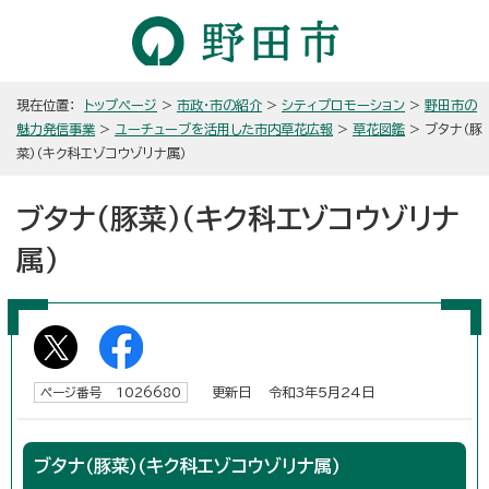
現在位置：
トップページ
>
市政・市の紹介
>
シティプロモーション
>
野田市の
魅力発信事業
>
ユーチューブを活用した市内草花広報
>
草花図鑑
> ブタナ（豚
菜）（キク科エゾコウゾリナ属）
ブタナ（豚菜）（キク科エゾコウゾリナ
属）
更新日 令和3年5月24日
ページ番号 1026680
ブタナ（豚菜）（キク科エゾコウゾリナ属）