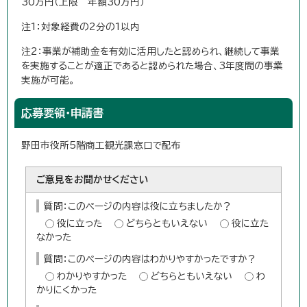
30万円（上限 年額30万円）
注1：対象経費の2分の1以内
注2：事業が補助金を有効に活用したと認められ、継続して事業
を実施することが適正であると認められた場合、3年度間の事業
実施が可能。
応募要領・申請書
野田市役所5階商工観光課窓口で配布
ご意見をお聞かせください
質問：このページの内容は役に立ちましたか？
役に立った
どちらともいえない
役に立た
なかった
質問：このページの内容はわかりやすかったですか？
わかりやすかった
どちらともいえない
わ
かりにくかった