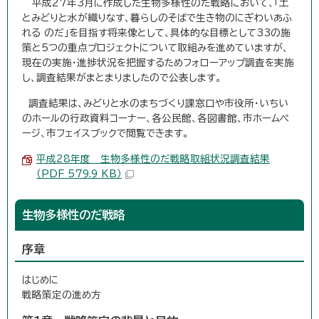
平成27年3月に作成した生物多様性のだ戦略において、「土
とみどりと水が織りなす、暮らしのそばで生き物のにぎわいあふ
れる のだ」を目指す将来像として、具体的な目標として33の施
策と5つの重点プロジェクトについて取組みを進めていますが、
現在の実施・進捗状況を把握するためフォローアップ調査を実施
し、調査結果がまとまりましたので公表します。
調査結果は、みどりと水のまちづくり課窓口や市役所・いちい
のホールの行政資料コーナー、各公民館、各図書館、市ホームペ
ージ、市フェイスブックで閲覧できます。
平成28年度 生物多様性のだ戦略取組状況調査結果
（PDF 579.9 KB）
生物多様性のだ戦略
序章
はじめに
戦略策定の進め方