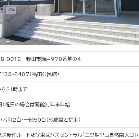
78-0012 野田市瀬戸970番地の4
7138-2407（福田公民館）
から21時まで
日（祝日の場合は開館）、年末年始
い者用2台・一般50台（他施設と併用）
バス新南ルート及び東武バスセントラル「三ツ堀里山自然園入口」