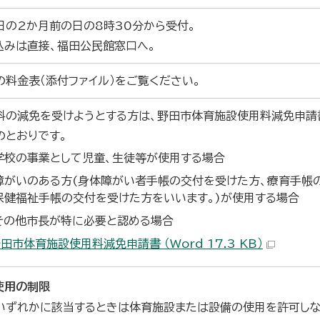
日の2か月前の日の8時30分から受付。
込みは直接、福田公民館窓口へ。
の料金表（添付ファイル）をご覧ください。
料の減免を受けようとする方は、野田市体育施設使用料減免申請
のとおりです。
学校の事業として児童、生徒等が使用する場合
障がいのある方(身体障がい者手帳の交付を受けた方、療育手帳
保健福祉手帳の交付を受けた方をいいます。)が使用する場合
その他市長が特に必要と認める場合
田市体育施設使用料減免申請書 （Word 17.3 KB）
使用の制限
いずれかに該当するときは体育施設または設備の使用を許可しな