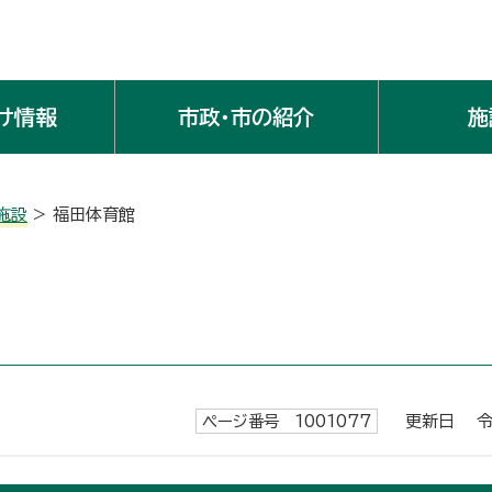
け情報
市政・市の紹介
施
施設
> 福田体育館
ページ番号 1001077
更新日 令和