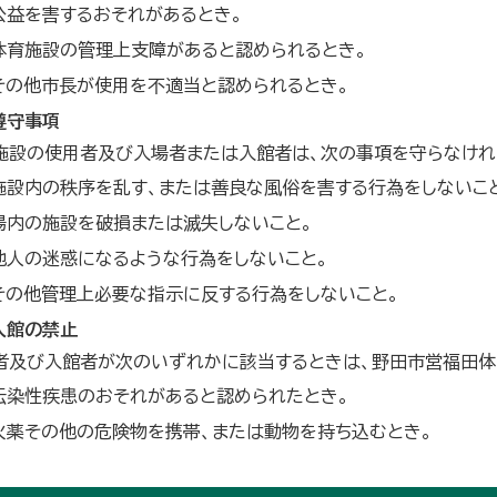
公益を害するおそれがあるとき。
体育施設の管理上支障があると認められるとき。
その他市長が使用を不適当と認められるとき。
遵守事項
施設の使用者及び入場者または入館者は、次の事項を守らなけれ
施設内の秩序を乱す、または善良な風俗を害する行為をしないこ
場内の施設を破損または滅失しないこと。
他人の迷惑になるような行為をしないこと。
その他管理上必要な指示に反する行為をしないこと。
入館の禁止
者及び入館者が次のいずれかに該当するときは、野田市営福田体
伝染性疾患のおそれがあると認められたとき。
火薬その他の危険物を携帯、または動物を持ち込むとき。