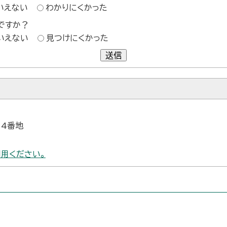
いえない
わかりにくかった
ですか？
いえない
見つけにくかった
送信
24番地
用ください。