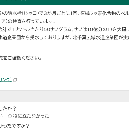
）の給水栓（じゃ口）で3か月ごとに1回、有機フッ素化合物のペル
ォア）の検査を行っています。
合計で1リットル当たり50ナノグラム、ナノは10億分の1）を大幅
水道企業団から受水しておりますが、北千葉広域水道企業団が実
先をご確認ください。
リンク）
したか？
い
役に立たなかった
かったですか？