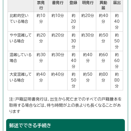
票発
書発行
登録
明発行
異動
届出
行
届
比較的空い
約10
約10分
約
約20分
約40
約
ている場合
分
20
分
40
分
分
やや混雑して
約20
約20分
約
約30分
約50
約
いる場合
分
30
分
50
分
分
混雑している
約30
約30分
約
約40
約60
約
場合
分
40
分
分
60
分
分
大変混雑して
約40
約40分
約
約50
約80
約
いる場合
分
50
分
分
80
分
分
注：戸籍証明書発行は、出生から死亡までのすべての戸籍謄本を
取得する場合などは、待ち時間が上の表よりも長くなることがあ
ります
郵送でできる手続き