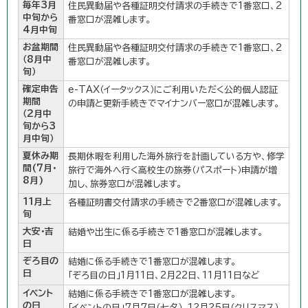
毎年3月
住民異動届や各種証明交付請求の手続きで1番窓口、2
中旬から
番窓口が混雑します。
4月中旬
お盆期間
住民異動届や各種証明交付請求の手続きで1番窓口、2
（8月中
番窓口が混雑します。
旬）
確定申告
e-TAX（イータックス）にご利用いただく公的個人認証
期間
の申請と更新手続きでマイナンバー窓口が混雑します。
（2月中
旬から3
月中旬）
夏休み期
長期休暇を利用した海外旅行を計画している方や、修学
間(7月・
旅行で海外へ行く高校生の旅券（パスポート）申請が増
8月)
加し、旅券窓口が混雑します。
11月上
各種証明書交付請求の手続きで2番窓口が混雑します。
旬
大安・吉
結婚や出生に係る手続きで1番窓口が混雑します。
日
ぞろ目の
結婚に係る手続きで1番窓口が混雑します。
日
「ぞろ目の日」1月11日、2月22日、11月11日など
イベント
結婚に係る手続きで1番窓口が混雑します。
の日
「イベントの日」7月7日（七夕）、12月25日（クリスマス）、