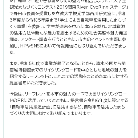
た自転車で回遊できる新たな街の魅力を創出しようと、「大学生
観光まちづくりコンテスト2019関東River CycRing ステージ」
で野田市長賞を受賞した立教大学観光学部西川研究室に、令和
3年度から令和5年度まで「学生による自転車を活用したまちづ
くり事業」を委託し、学生が週末を中心に本市を訪れ、地域資源
の活用方法や新たな魅力を創出するための社会実験や魅力発掘
調査、アンケート調査を行うとともに、市内のイベントへ実際に参
加し、HPやSNSにおいて情報発信にも取り組んでいただきまし
た。
また、令和5年度で事業が終了となることから、清水公園から関
宿城博物館までのサイクリングロードを中心とした地域の魅力を
紹介するリーフレットと、これまでの活動をまとめた本市に対する
提言書をいただきました。
今後は、リーフレットを本市の魅力の一つであるサイクリングロー
ドのPRに活用していくとともに、提言書を令和6年度に策定する
「自転車活用推進計画」に活用するなど、自転車を活用したまち
づくりの実現にむけて取り組んでまいります。