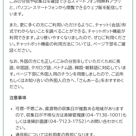
ごみの分別や収集日を確認できるスマートフォン用無料アプリ
と、パソコン・スマートフォンから閲覧できるウェブ版を配信して
います。
また、更に多くの方にご利用いただけるように、チャット（会話）形
式でわからないことを調べることができる、チャットボット機能が
利用できます。より使いやすくなりましたので、ぜひご利用くださ
い。チャットボット機能の利用方法については、ページ下部をご確
認ください。
なお、外国の方にも正しくごみの分別をしていただくために英
語、中国語、タガログ語、ベトナム語、韓国・朝鮮語に対応していま
す。ページ下部に外国人用のチラシを用意しましたので、ご近所
もしくはお知り合いの外国人の方へ、「さんあーる」をおすすめく
ださい。
注意事項
可燃・不燃ごみ、資源物の収集日が複数ある地域があります
ので、収集日が不明な方は清掃管理課（04-7138-1001）も
しくは清掃計画課（04-7123-1752）へお問い合わせくだ
さい。
通信料については利用者の負担になります。