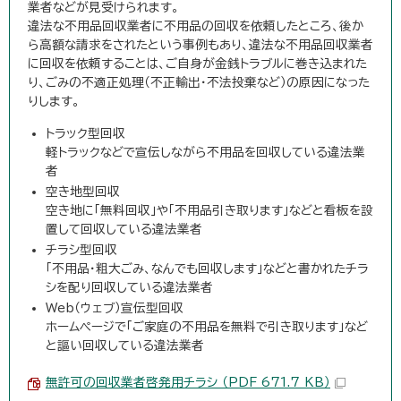
業者などが見受けられます。
違法な不用品回収業者に不用品の回収を依頼したところ、後か
ら高額な請求をされたという事例もあり、違法な不用品回収業者
に回収を依頼することは、ご自身が金銭トラブルに巻き込まれた
り、ごみの不適正処理（不正輸出・不法投棄など）の原因になった
りします。
トラック型回収
軽トラックなどで宣伝しながら不用品を回収している違法業
者
空き地型回収
空き地に「無料回収」や「不用品引き取ります」などと看板を設
置して回収している違法業者
チラシ型回収
「不用品・粗大ごみ、なんでも回収します」などと書かれたチラ
シを配り回収している違法業者
Web（ウェブ）宣伝型回収
ホームページで「ご家庭の不用品を無料で引き取ります」など
と謳い回収している違法業者
無許可の回収業者啓発用チラシ （PDF 671.7 KB）