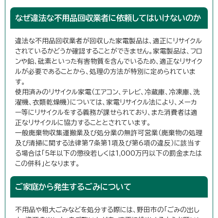
なぜ違法な不用品回収業者に依頼してはいけないのか
違法な不用品回収業者が回収した家電製品は、適正にリサイクル
されているかどうか確認することができません。家電製品は、フロ
ンや鉛、砒素といった有害物質を含んでいるため、適正なリサイク
ルが必要であることから、処理の方法が特別に定められていま
す。
使用済みのリサイクル家電（エアコン、テレビ、冷蔵庫、冷凍庫、洗
濯機、衣類乾燥機）については、家電リサイクル法により、メーカ
ー等にリサイクルをする義務が課せられており、また消費者は適
正なリサイクルに協力することとされています。
一般廃棄物収集運搬業及び処分業の無許可営業（廃棄物の処理
及び清掃に関する法律第7条第1項及び第6項の違反）に該当す
る場合は「5年以下の懲役若しくは1,000万円以下の罰金または
この併科」となります。
ご家庭から発生するごみについて
不用品や粗大ごみなどを処分する際には、野田市の「ごみの出し