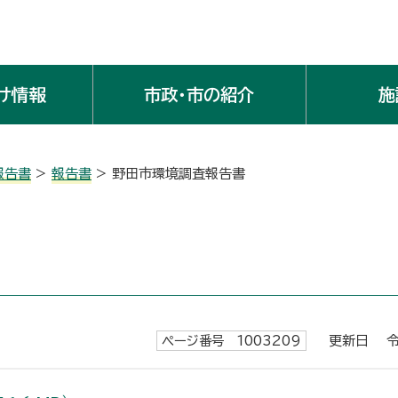
け情報
市政・市の紹介
施
報告書
>
報告書
> 野田市環境調査報告書
ページ番号 1003209
更新日 令和