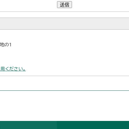
送信
番地の1
用ください。