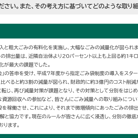
ださい。また、その考え方に基づいてどのような取り
入と粗大ごみの有料化を実施し、大幅なごみの減量化が図られま
の排出量は、近隣自治体より20パーセント以上も上回る約1キ
化が最大の課題でした。
会」の答申を受け、平成7年度から指定ごみ袋制度の導入をスター
前と比べると約3割の減量が図られ、財政的に約3億円のコスト削減
に転じ、再び減量対策が課題となり、その対策として分別をはじ
な資源回収への参加など、皆さんにごみ減量への取り組みについ
設を稼働させ、これにより、それまで微増傾向にあったごみの排出
解と協力です。現在のルールが皆さんに広く浸透し、分別の徹底
おります。