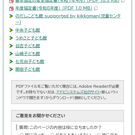
基本協定の変更協定書（令和7年4月） （PDF 10.5 KB）
年度協定書（令和8年度） （PDF 1.0 MB）
のだしこども館 supported by kikkoman（児童センタ
ー）
中央子ども館
うめさと子ども館
谷吉子ども館
山崎子ども館
七光台子ども館
関宿子ども館
PDFファイルをご覧いただく場合には、Adobe Readerが必要
です。お持ちでない方は、
アドビシステムズ社のサイト
（新しいウィ
ンドウで開きます）からダウンロード（無料）してください。
ご意見をお聞かせください
質問：このページの内容は役に立ちましたか？
役に立った
どちらともいえない
役に立た