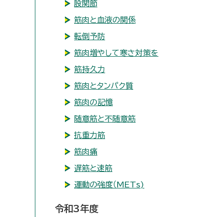
股関節
筋肉と血液の関係
転倒予防
筋肉増やして寒さ対策を
筋持久力
筋肉とタンパク質
筋肉の記憶
随意筋と不随意筋
抗重力筋
筋肉痛
遅筋と速筋
運動の強度（METs)
令和3年度