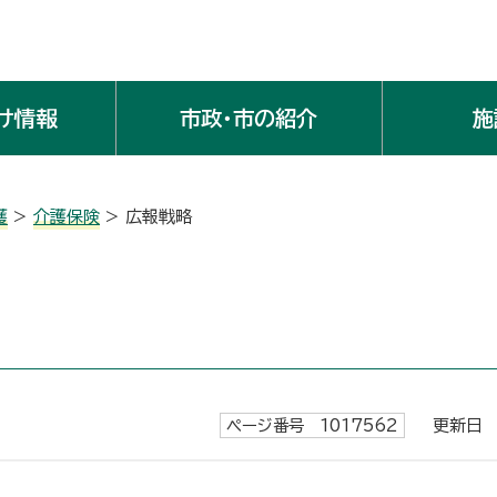
け情報
市政・市の紹介
施
護
>
介護保険
> 広報戦略
ページ番号 1017562
更新日 